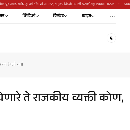
सोलापूरजवळ साडेसहा कोटींचा गांजा जप्त; १३०९ किलो अमली पदार्थासह एकाला अटक
ठाकर
ंजन
व्हिडिओ
क्रिकेट
क्राइम
Dark toggl
हरात रंगली चर्चा
घेणारे ते राजकीय व्यक्ती कोण,