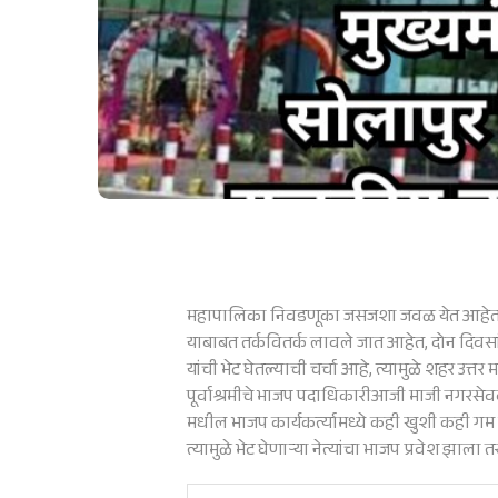
महापालिका निवडणूका जसजशा जवळ येत आहेत तसत
याबाबत तर्कवितर्क लावले जात आहेत, दोन दिवसांपूर्
यांची भेट घेतल्याची चर्चा आहे, त्यामुळे शहर उत्तर 
पूर्वाश्रमीचे भाजप पदाधिकारीआजी माजी नगरसेवक 
मधील भाजप कार्यकर्त्यामध्ये कही खुशी कही गम
त्यामुळे भेट घेणाऱ्या नेत्यांचा भाजप प्रवेश