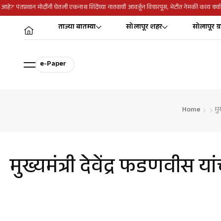
ा आहे?’ पंतप्रधान मोदींनी घेतली एकनाथ शिंदेंच्या नातवाची आवर्जून विचारपूस; भेटीत नेमकी काय चर्चा
ताज्या बातम्या
सोलापूर शहर
सोलापूर ग्
e-Paper
Home
मु
मुख्यमंत्री देवेंद्र फडणवीस 