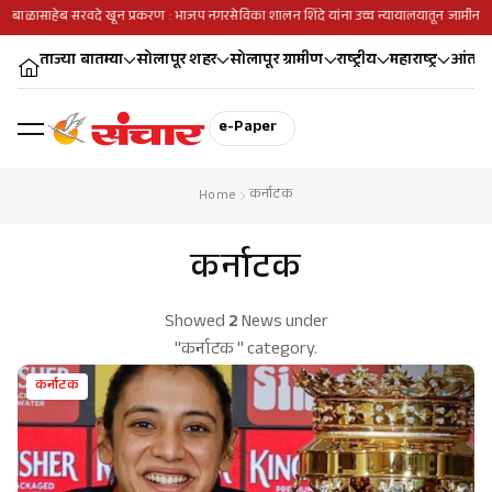
बाळासाहेब सरवदे खून प्रकरण : भाजप नगरसेविका शालन शिंदे यांना उच्च न्यायालयातून जामीन
ताज्या बातम्या
सोलापूर शहर
सोलापूर ग्रामीण
राष्ट्रीय
महाराष्ट्र
आंतरराष
e-Paper
कर्नाटक
Home
कर्नाटक
Showed
2
News under
"कर्नाटक " category.
कर्नाटक