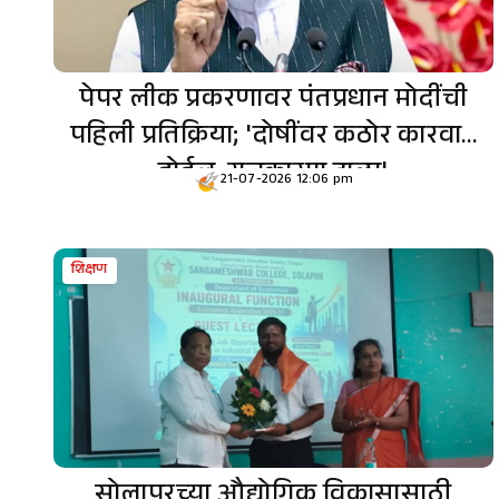
पेपर लीक प्रकरणावर पंतप्रधान मोदींची
पहिली प्रतिक्रिया; 'दोषींवर कठोर कारवाई
होईल, राजकारण टाळा'
21-07-2026 12:06 pm
शिक्षण
सोलापूरच्या औद्योगिक विकासासाठी