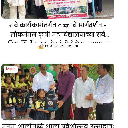
रावे कार्यक्रमांतर्गत तज्ज्ञांचे मार्गदर्शन -
लोकमंगल कृषी महाविद्यालयाच्या रावे
विद्यार्थिनींकडून मोरवंची येथे एसएमएस
16-07-2026 11:53 am
व्याख्यानांचे आयोजन
शिक्षण
मनपा शाळांमध्ये शाळा प्रवेशोत्सव उत्साहात;