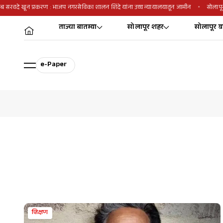
ब सरवदे खून प्रकरण : भाजप नगरसेविका शालन शिंदे यांना उच्च न्यायालयातून जामीन
सोलापू
ताज्या बातम्या
सोलापूर शहर
सोलापूर ग्
e-Paper
शिक्षण