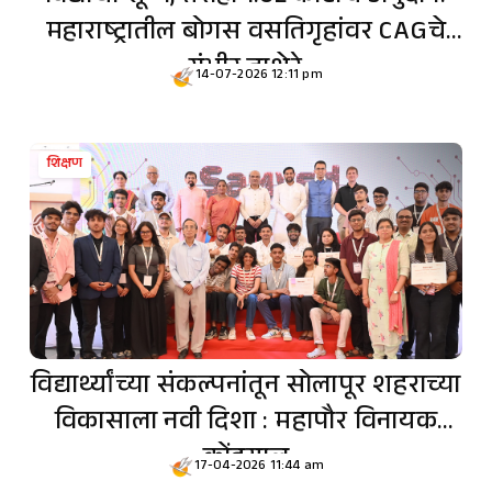
महाराष्ट्रातील बोगस वसतिगृहांवर CAGचे
गंभीर ताशेरे
14-07-2026 12:11 pm
शिक्षण
विद्यार्थ्यांच्या संकल्पनांतून सोलापूर शहराच्या
विकासाला नवी दिशा : महापौर विनायक
कोंडयाल
17-04-2026 11:44 am