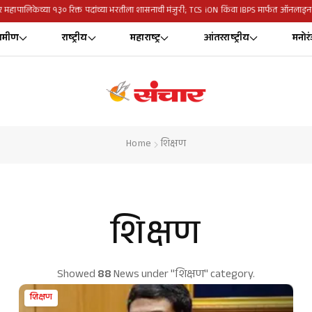
र महापालिकेच्या १३० रिक्त पदांच्या भरतीला शासनाची मंजुरी; TCS iON किंवा IBPS मार्फत ऑनलाइन 
रामीण
राष्ट्रीय
महाराष्ट्र
आंतरराष्ट्रीय
मनोर
Home
शिक्षण
शिक्षण
Showed
88
News under
"शिक्षण" category.
शिक्षण