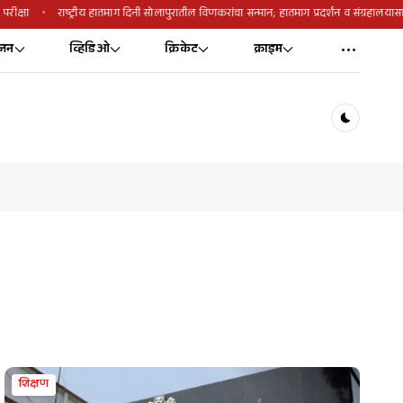
परीक्षा
राष्ट्रीय हातमाग दिनी सोलापुरातील विणकरांचा सन्मान; हातमाग प्रदर्शन व संग्रहाल
ंजन
व्हिडिओ
क्रिकेट
क्राइम
Dark toggl
शिक्षण