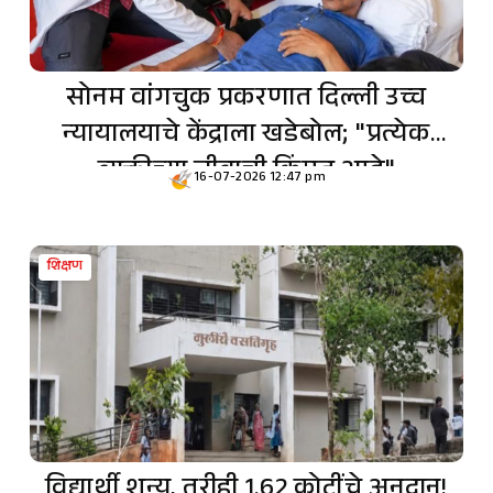
सोनम वांगचुक प्रकरणात दिल्ली उच्च
न्यायालयाचे केंद्राला खडेबोल; "प्रत्येक
व्यक्तीच्या जीवाची किंमत आहे"
16-07-2026 12:47 pm
शिक्षण
विद्यार्थी शून्य, तरीही 1.62 कोटींचे अनुदान!