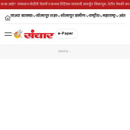
ांश कसा आहे?’ पंतप्रधान मोदींनी घेतली एकनाथ शिंदेंच्या नातवाची आवर्जून विचारपूस; भेटीत नेमकी काय
ताज्या बातम्या
सोलापूर शहर
सोलापूर ग्रामीण
राष्ट्रीय
महाराष्ट्र
आंतरराष
e-Paper
Home