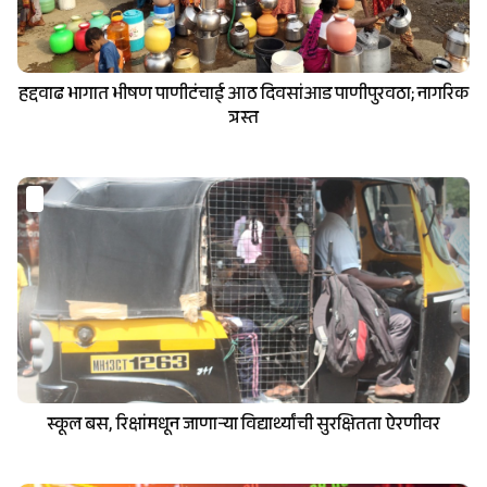
हद्दवाढ भागात भीषण पाणीटंचाई आठ दिवसांआड पाणीपुरवठा; नागरिक
त्रस्त
स्कूल बस, रिक्षांमधून जाणार्‍या विद्यार्थ्यांची सुरक्षितता ऐरणीवर